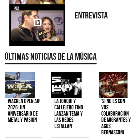
Entrevista
Últimas Noticias de la Música
Wacken Open Air
La Joaqui y
'Si No Es Con
2026: Un
Callejero Fino
Vos':
aniversario de
lanzan tema y
colaboración
metal y pasión
las redes
de Migrantes y
estallan
Agus
Bernasconi