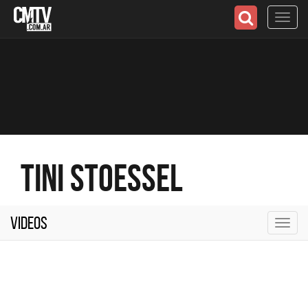
Toggl
navig
Tini Stoessel
Videos
Toggl
navig