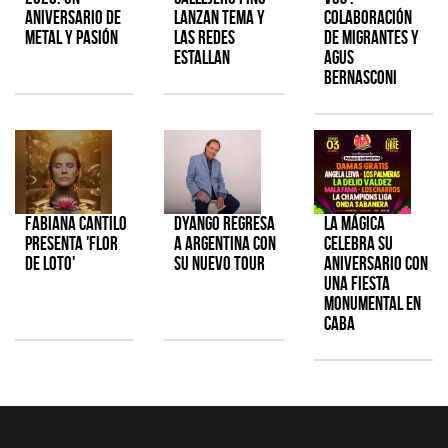
aniversario de
lanzan tema y
colaboración
metal y pasión
las redes
de Migrantes y
estallan
Agus
Bernasconi
Fabiana Cantilo
Dyango regresa
La Mágica
presenta 'Flor
a Argentina con
celebra su
de Loto'
su nuevo tour
aniversario con
una fiesta
monumental en
CABA