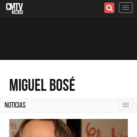
Toggl
navig
Miguel Bosé
Noticias
Toggl
navig