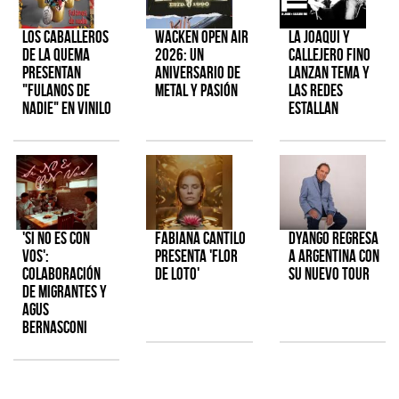
Los Caballeros
Wacken Open Air
La Joaqui y
de la Quema
2026: Un
Callejero Fino
presentan
aniversario de
lanzan tema y
"Fulanos de
metal y pasión
las redes
Nadie" en vinilo
estallan
'Si No Es Con
Fabiana Cantilo
Dyango regresa
Vos':
presenta 'Flor
a Argentina con
colaboración
de Loto'
su nuevo tour
de Migrantes y
Agus
Bernasconi