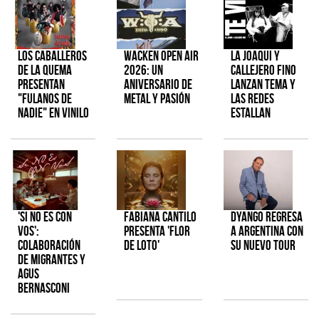
Los Caballeros
Wacken Open Air
La Joaqui y
de la Quema
2026: Un
Callejero Fino
presentan
aniversario de
lanzan tema y
"Fulanos de
metal y pasión
las redes
Nadie" en vinilo
estallan
'Si No Es Con
Fabiana Cantilo
Dyango regresa
Vos':
presenta 'Flor
a Argentina con
colaboración
de Loto'
su nuevo tour
de Migrantes y
Agus
Bernasconi