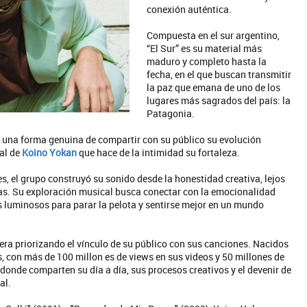
conexión auténtica.
Compuesta en el sur argentino,
“El Sur” es su material más
maduro y completo hasta la
fecha, en el que buscan transmitir
la paz que emana de uno de los
lugares más sagrados del país: la
Patagonia.
y una forma genuina de compartir con su público su evolución
al de
Koino Yokan
que hace de la intimidad su fortaleza.
, el grupo construyó su sonido desde la honestidad creativa, lejos
ras. Su exploración musical busca conectar con la emocionalidad
s luminosos para parar la pelota y sentirse mejor en un mundo
era priorizando el vínculo de su público con sus canciones. Nacidos
les, con más de 100 millon es de views en sus videos y 50 millones de
 donde comparten su día a día, sus procesos creativos y el devenir de
al.