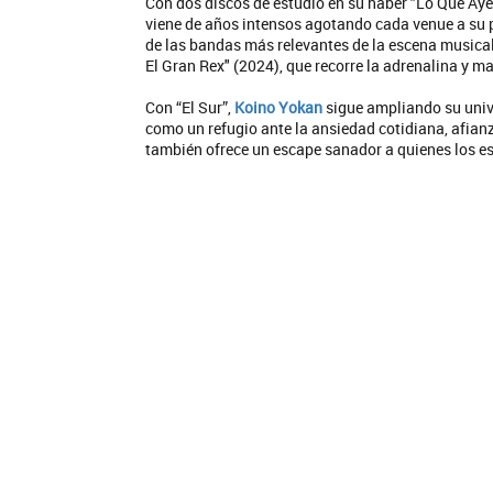
Con dos discos de estudio en su haber "Lo Que Ay
viene de años intensos agotando cada venue a su 
de las bandas más relevantes de la escena musical a
El Gran Rex" (2024), que recorre la adrenalina y m
Con “El Sur”,
Koino Yokan
sigue ampliando su univ
como un refugio ante la ansiedad cotidiana, afia
también ofrece un escape sanador a quienes los e