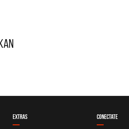
okan
Migrantes
Los 
SI NO ES CON VOS - SINGLE
YO S
Extras
Conectate