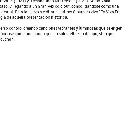
er Callé" (2021) y "Desandando Mis Pasos" (2023), Koino Yokan
paso, y llegando a un Gran Rex sold out, consolidándose como una
ctual. Esto los llevó a e ditar su primer álbum en vivo "En Vivo En
agia de aquella presentación histórica.
erso sonoro, creando canciones vibrantes y luminosas que se erigen
nzándose como una banda que no sólo define su tiempo, sino que
scuchan.