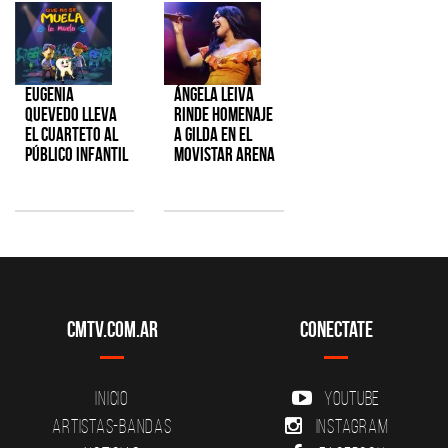
Eugenia
Ángela Leiva
Quevedo lleva
rinde homenaje
el cuarteto al
a Gilda en el
público infantil
Movistar Arena
CMTV.com.ar
Conectate
Inicio
YouTube
Artistas-Bandas
Instagram