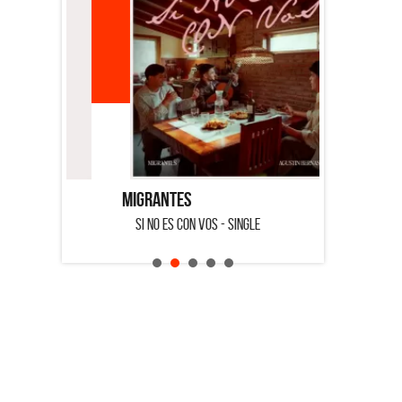
Migrantes
Emmanuel 
SI NO ES CON VOS - SINGLE
SALVADOR -