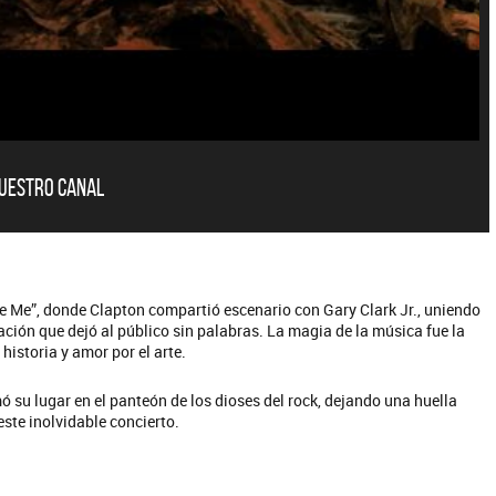
nuestro canal
uela y Sus Amigos
La Joaqui
E NO SE MUELA LA MUELA - SINGLE
TE VI - SINGLE
use Me”, donde Clapton compartió escenario con Gary Clark Jr., uniendo
ción que dejó al público sin palabras. La magia de la música fue la
historia y amor por el arte.
ó su lugar en el panteón de los dioses del rock, dejando una huella
ste inolvidable concierto.