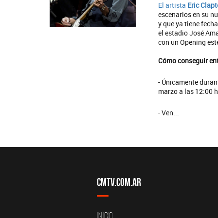
El artista
Eric Clap
escenarios en su nu
y que ya tiene fecha
el estadio José Ama
con un Opening este
Cómo conseguir en
- Únicamente durant
marzo a las 12:00 h
- Ven...
CMTV.com.ar
Inicio