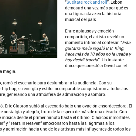
“
Suéltate rock and roll
”, Lebón
demostró una vez más por qué es
una figura clave en la historia
musical del país.
Entre aplausos y emoción
compartida, el artista reveló un
momento íntimo al confesar: ”
Esta
guitarra me la regaló B.B. King,
hace más de 10 años no la usaba y
hoy decidí traerla
”. Un instante
único que conectó a David con el
ra magia.
no, tomó el escenario para deslumbrar a la audiencia. Con su
de hip hop, su energía y estilo incomparable conquistaron a todos los
 aire, generando una atmósfera de admiración y asombro.
ó. Eric Clapton subió al escenario bajo una ovación ensordecedora. El
de nostalgia y alegría, fruto de la espera de más de una década. Con
 música desde el primer minuto hasta el último. Clásicos inmortales
er” y “Tears in Heaven” emocionaron hasta las lágrimas a los
s y admiración hacia uno de los artistas más influyentes de todos los