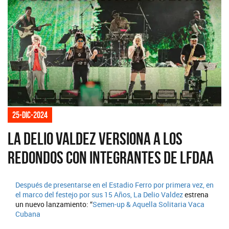
25-dic-2024
La Delio Valdez versiona a Los
Redondos con integrantes de LFDAA
Después de presentarse en el Estadio Ferro por primera vez, en
el marco del festejo por sus 15 Años,
La Delio Valdez
estrena
un nuevo lanzamiento: “
Semen-up & Aquella Solitaria Vaca
Cubana