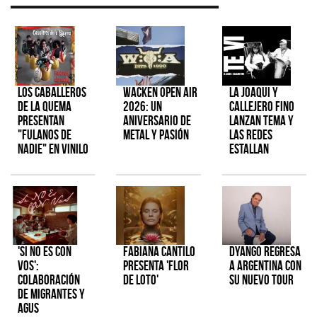
Los Caballeros
Wacken Open Air
La Joaqui y
de la Quema
2026: Un
Callejero Fino
presentan
aniversario de
lanzan tema y
"Fulanos de
metal y pasión
las redes
Nadie" en vinilo
estallan
'Si No Es Con
Fabiana Cantilo
Dyango regresa
Vos':
presenta 'Flor
a Argentina con
colaboración
de Loto'
su nuevo tour
de Migrantes y
Agus