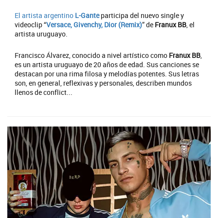
El artista argentino
L-Gante
participa del nuevo single y
videoclip “
Versace, Givenchy, Dior (Remix)
” de
Franux BB
, el
artista uruguayo.
Francisco Álvarez, conocido a nivel artístico como
Franux BB
,
es un artista uruguayo de 20 años de edad. Sus canciones se
destacan por una rima filosa y melodías potentes. Sus letras
son, en general, reflexivas y personales, describen mundos
llenos de conflict...