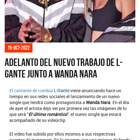
18-oct-2022
Adelanto del nuevo trabajo de L-
Gante junto a Wanda Nara
El cantante de cumbia
L-Gante
viene anunciando hace un
tiempo en sus redes sociales el lanzamiento de un nuevo
single que tendrá como protagonista a
Wanda Nara
. En el día
de ayer el artista dejo ver por primera vez las imágenes de lo
que será “
El último romántico
”, el nuevo single que estará
acompañado de su videoclip.
El video fue subido por ellos mismos a sus respectivas
cuentas de Instagram. En la imagen, con una música de fondo