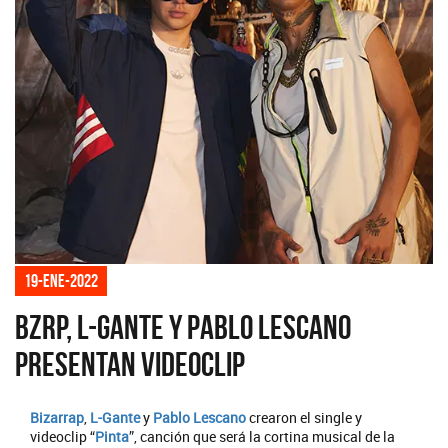
19-ene-2022
BZRP, L-Gante y Pablo Lescano
presentan videoclip
Bizarrap
,
L-Gante
y
Pablo Lescano
crearon el single y
videoclip “
Pinta
”, canción que será la cortina musical de la