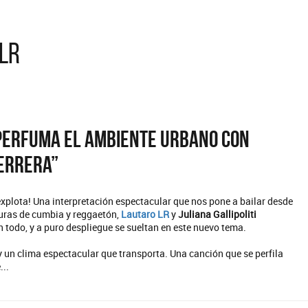
 LR
perfuma el ambiente urbano con
errera”
explota! Una interpretación espectacular que nos pone a bailar desde
xturas de cumbia y reggaetón,
Lautaro LR
y
Juliana Gallipoliti
an todo, y a puro despliegue se sueltan en este nuevo tema.
 y un clima espectacular que transporta. Una canción que se perfila
...