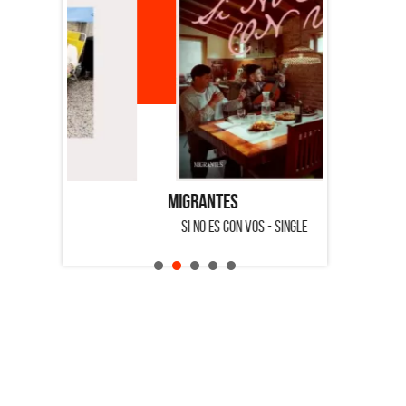
Migrantes
Emmanuel 
SI NO ES CON VOS - SINGLE
SALVADOR -