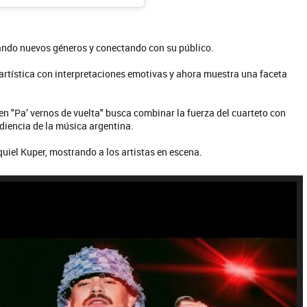
ando nuevos géneros y conectando con su público.
artística con interpretaciones emotivas y ahora muestra una faceta
n "Pa’ vernos de vuelta" busca combinar la fuerza del cuarteto con
udiencia de la música argentina.
uela y Sus Amigos
La Joaqui
quiel Kuper, mostrando a los artistas en escena.
E NO SE MUELA LA MUELA - SINGLE
TE VI - SINGLE