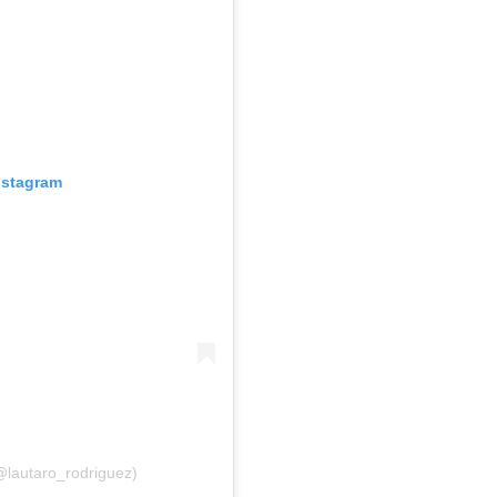
nstagram
@lautaro_rodriguez)