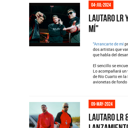
04-jul-2024
Lautaro LR 
mí"
“
Arrancarte de mí
pr
dos artistas que van
que habla del desam
El sencillo se encue
Lo acompañará un v
de Río Cuarto en la
avionetas de fondo 
09-may-2024
Lautaro LR 
lanzamiento