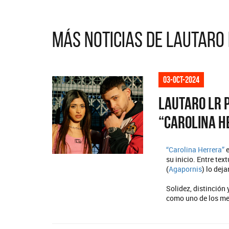
Más noticias de Lautaro
03-oct-2024
Lautaro LR 
“Carolina H
“Carolina Herrera”
su inicio. Entre te
(
Agapornis
) lo dej
Solidez, distinción
como uno de los me