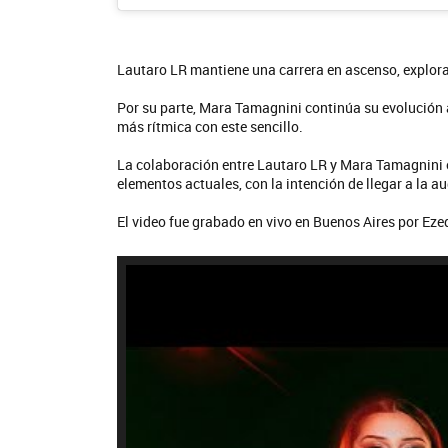
Lautaro LR mantiene una carrera en ascenso, explor
Por su parte, Mara Tamagnini continúa su evolución 
más rítmica con este sencillo.
La colaboración entre Lautaro LR y Mara Tamagnini e
elementos actuales, con la intención de llegar a la a
La M
El video fue grabado en vivo en Buenos Aires por Eze
QU