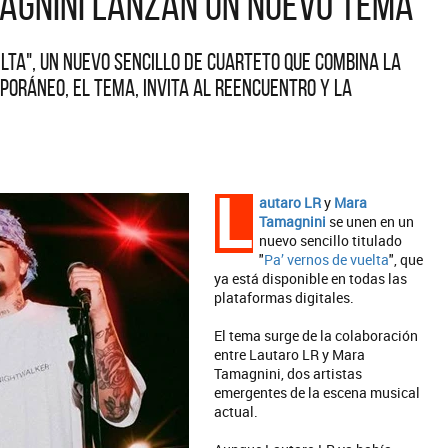
agnini lanzan un nuevo tema
lta", un nuevo sencillo de cuarteto que combina la
poráneo, el tema, invita al reencuentro y la
L
autaro LR
y
Mara
Tamagnini
se unen en un
nuevo sencillo titulado
"
Pa’ vernos de vuelta
", que
ya está disponible en todas las
plataformas digitales.
El tema surge de la colaboración
entre Lautaro LR y Mara
Tamagnini, dos artistas
emergentes de la escena musical
actual.