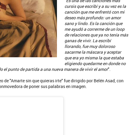
"
Es una de las canciones más
cursis que escribí y a su vez es la
canción que me enfrentó con mi
deseo más profundo: un amor
sano y lindo. Es la canción que
me ayudó a correrme de un loop
de relaciones que ya no tenía más
ganas de vivir. La escribí
llorando, fue muy doloroso
sacarme la máscara y aceptar
que era yo misma la que estaba
eligiendo quedarme en donde no
 el punto de partida a una nueva manera de vivir el amor
".
deo de "Amarte sin que quieras irte" fue dirigido por Belén Asad, con
conmovedora de poner sus palabras en imagen.