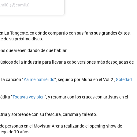
milú (@camilu)
n La Tangente, en dónde compartió con sus fans sus grandes éxitos,
e de su próximo disco.
ons que vienen dando de qué hablar.
músicos de la industria para llevar a cabo versiones más despojadas de
to Cerati
La Muela y Sus Amigos
EL CIBER (LADO BE) - EP
QUE NO SE MUELA LA MUELA - SIN
n la canción "
Ya me habré ido
", seguido por Muna en el Vol.2 ,
Soledad
édita "
Todavía voy bien
", y retomar con los cruces con artistas en el
ia y sorprende con su frescura, carisma y talento.
 de personas en el Movistar Arena realizando el opening show de
luego de 10 años.