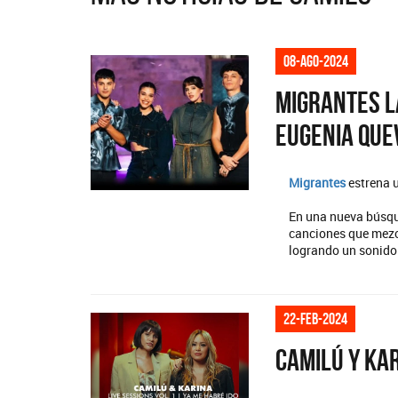
08-ago-2024
Migrantes l
Eugenia Que
Migrantes
estrena u
En una nueva búsque
canciones que mezc
logrando un sonido 
22-feb-2024
Camilú y Kar