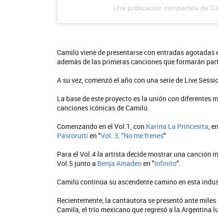
Una publicación compartida de Ca
Camilú viene de presentarse con entradas agotadas e
además de las primeras canciones que formarán part
A su vez, comenzó el año con una serie de Live Sessi
La base de este proyecto es la unión con diferentes 
Beni
canciones icónicas de Camilú.
EN 
Comenzando en el Vol.1, con
Karina La Princesita
, e
Pastorutti
en "
Vol. 3, "No me frenes
"
Para el Vol.4 la artista decide mostrar una canción in
Vol.5 junto a
Benja Amadeo
en "
Infinito
".
Camilú continúa su ascendente camino en esta industr
Recientemente, la cantautora se presentó ante miles
Camila, el trío mexicano que regresó a la Argentina 