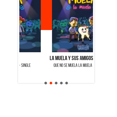
La Muela y Sus Amigos
Ángela Lei
GLE
QUE NO SE MUELA LA MUELA - SINGLE
HOMENAJE A 