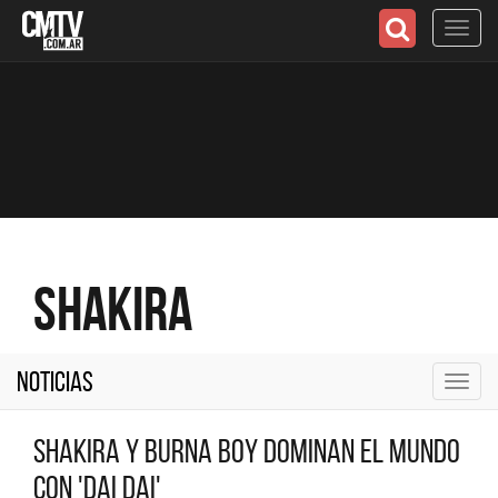
Toggl
navig
Shakira
Noticias
Toggl
navig
Shakira y Burna Boy dominan el mundo
con 'Dai Dai'