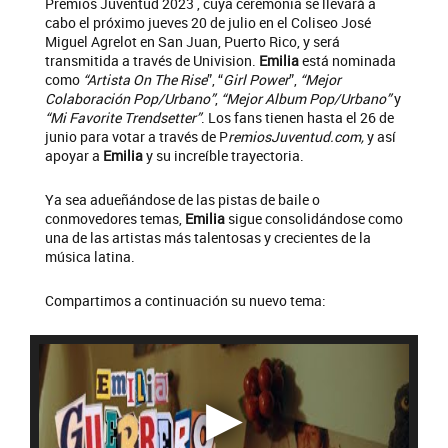
Premios Juventud 2023 , cuya ceremonia se llevará a
cabo el próximo jueves 20 de julio en el Coliseo José
Miguel Agrelot en San Juan, Puerto Rico, y será
transmitida a través de Univision.
Emilia
está nominada
como
“Artista On The Rise
”, “
Girl Power
”,
“Mejor
Colaboración Pop/Urbano”
,
“Mejor Album Pop/Urbano”
y
“Mi Favorite Trendsetter”
. Los fans tienen hasta el 26 de
junio para votar a través de P
remiosJuventud.com,
y así
apoyar a
Emilia
y su increíble trayectoria.
Ya sea adueñándose de las pistas de baile o
conmovedores temas,
Emilia
sigue consolidándose como
una de las artistas más talentosas y crecientes de la
música latina.
Compartimos a continuación su nuevo tema: