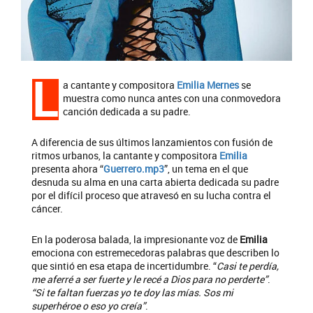
L
a cantante y compositora
Emilia Mernes
se
muestra como nunca antes con una conmovedora
canción dedicada a su padre.
A diferencia de sus últimos lanzamientos con fusión de
ritmos urbanos, la cantante y compositora
Emilia
presenta ahora “
Guerrero.mp3
”, un tema en el que
desnuda su alma en una carta abierta dedicada su padre
por el difícil proceso que atravesó en su lucha contra el
cáncer.
En la poderosa balada, la impresionante voz de
Emilia
emociona con estremecedoras palabras que describen lo
que sintió en esa etapa de incertidumbre. “
Casi te perdía,
me aferré a ser fuerte y le recé a Dios para no perderte”
.
“Si te faltan fuerzas yo te doy las mías. Sos mi
superhéroe o eso yo creía”
.