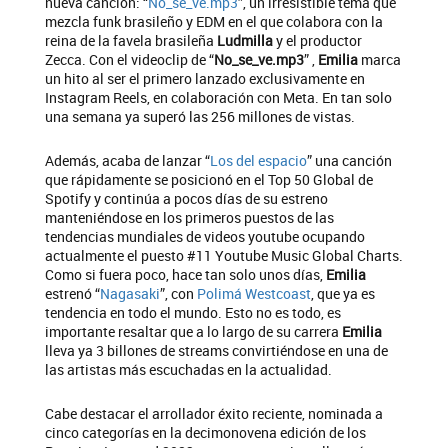
nueva canción: “
No_se_ve.mp3
”, un irresistible tema que
mezcla funk brasileño y EDM en el que colabora con la
reina de la favela brasileña
Ludmilla
y el productor
Zecca. Con el videoclip de “
No_se_ve.mp3
” ,
Emilia
marca
un hito al ser el primero lanzado exclusivamente en
Instagram Reels, en colaboración con Meta. En tan solo
una semana ya superó las 256 millones de vistas.
Además, acaba de lanzar “
Los del espacio
” una canción
que rápidamente se posicionó en el Top 50 Global de
Spotify y continúa a pocos días de su estreno
manteniéndose en los primeros puestos de las
tendencias mundiales de videos youtube ocupando
actualmente el puesto #11 Youtube Music Global Charts.
Como si fuera poco, hace tan solo unos días,
Emilia
estrenó “
Nagasaki
”, con
Polimá Westcoast
, que ya es
tendencia en todo el mundo. Esto no es todo, es
importante resaltar que a lo largo de su carrera
Emilia
lleva ya 3 billones de streams convirtiéndose en una de
las artistas más escuchadas en la actualidad.
Cabe destacar el arrollador éxito reciente, nominada a
cinco categorías en la decimonovena edición de los