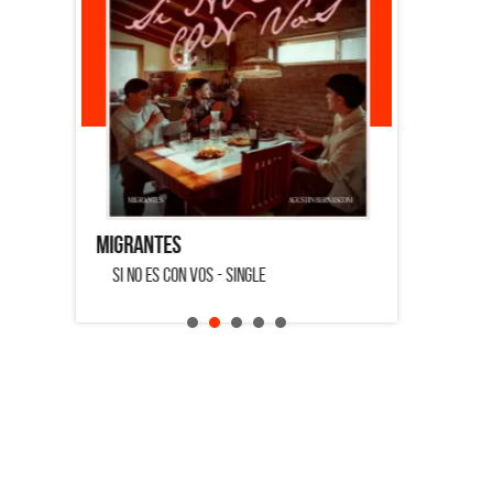
Migrantes
Emmanuel 
SI NO ES CON VOS - SINGLE
SALVADOR -