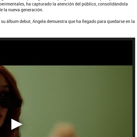
perimentales, ha capturado la atención del público, consolidándola
e la nueva generación.
 su álbum debut, Ángela demuestra que ha llegado para quedarse en la
uela y Sus Amigos
La Joaqui
E NO SE MUELA LA MUELA - SINGLE
TE VI - SINGLE