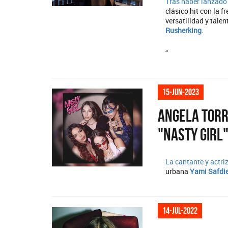
Tras haber lanzado 
clásico hit con la f
versatilidad y tale
Rusherking
.
“
15-jun-2023
Angela Torr
"Nasty girl
La cantante y actri
urbana
Yami Safdi
14-jul-2022