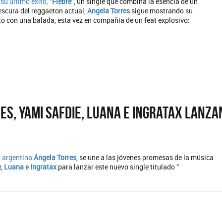
su último éxito, “
Fiebre
”, un single que combina la esencia de un
rescura del reggaeton actual,
Angela Torres
sigue mostrando su
nto con una balada, esta vez en compañía de un feat explosivo:
es, Yami Safdie, Luana e Ingratax lanza
"
z argentina
Ángela Torres
, se une a las jóvenes promesas de la música
e
,
Luana
e
Ingratax
para lanzar este nuevo single titulado “