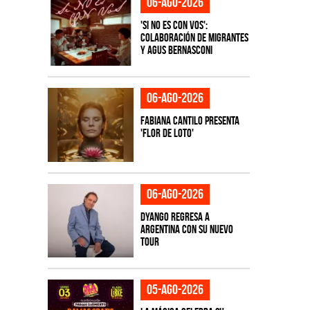
06-ago-2026
'Si No Es Con Vos':
colaboración de Migrantes
y Agus Bernasconi
06-ago-2026
Fabiana Cantilo presenta
'Flor de Loto'
06-ago-2026
Dyango regresa a
Argentina con su nuevo
tour
05-ago-2026