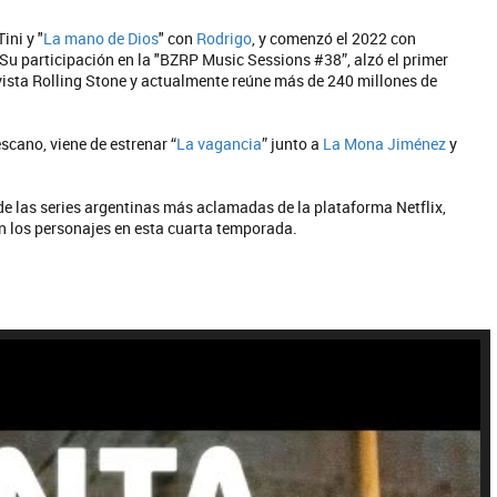
Tini y "
La mano de Dios
" con
Rodrigo
, y comenzó el 2022 con
 Su participación en la "BZRP Music Sessions #38”, alzó el primer
vista Rolling Stone y actualmente reúne más de 240 millones de
scano, viene de estrenar “
La vagancia
” junto a
La Mona Jiménez
y
de las series argentinas más aclamadas de la plataforma Netflix,
 los personajes en esta cuarta temporada.