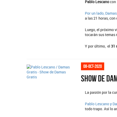
Pablo Lescano
con 
Por un lado,
Damas 
a las 21 horas, con
Luego, el próximo 
tocarán sus temas 
Y por último, el
31 
08-oct-2020
Show de Dam
La pasión por la cu
Pablo Lescano y
Da
todo trapo. Así lo a