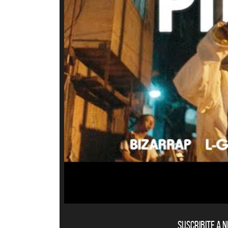
La M
QU
Suscribite a 