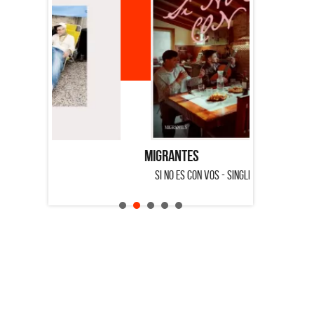
Migrantes
Emmanuel 
SI NO ES CON VOS - SINGLE
SALVADOR -