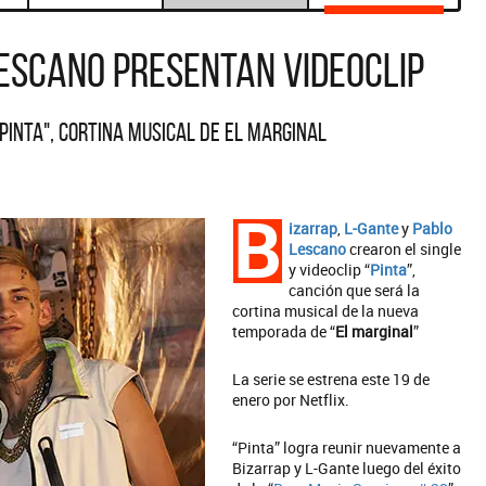
Lescano presentan videoclip
Pinta", cortina musical de El marginal
B
izarrap
,
L-Gante
y
Pablo
Lescano
crearon el single
y videoclip “
Pinta
”,
canción que será la
cortina musical de la nueva
temporada de “
El marginal
”
La serie se estrena este 19 de
enero por Netflix.
“Pinta” logra reunir nuevamente a
Bizarrap y L-Gante luego del éxito