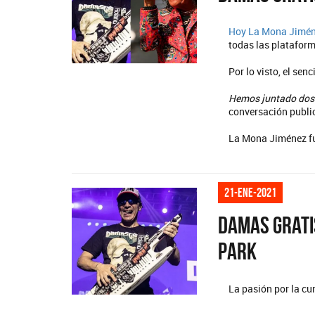
Hoy
La Mona Jimé
todas las plataform
Por lo visto, el se
Hemos juntado dos
conversación public
La Mona Jiménez fu
21-ene-2021
Damas Grati
Park
La pasión por la c