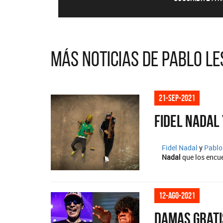
Más noticias de Pablo L
21-sep-2021
Fidel Nadal
Fidel Nadal
y
Pablo
Nadal
que los encue
12-ago-2021
Damas Grati