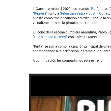
L-Gante, terminó el 2021 estrenando “
Bar
” junto a 
“
Regresé
” junto a
Sebastián Yatra
y
Justin Quiles
.
puesto como “mejor canción del 2021” según la re
visualizaciones en la plataforma Youtube.
El icono de la escena cumbiera argentina, Pablo Le
"
Qué a pasao (Remix)
" con Kaleb Di Massi.
“Pinta” se suma como la canción principal de una 
acompañando a la perfección la trama que cuentan
A continuación les compartimos este estreno: