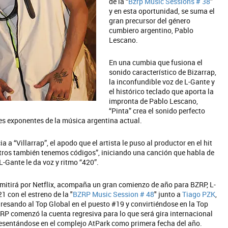
de la “
Bzrp Music Sessions # 38
”
y en esta oportunidad, se suma el
gran precursor del género
cumbiero argentino, Pablo
Lescano.
En una cumbia que fusiona el
sonido característico de Bizarrap,
la inconfundible voz de L-Gante y
el histórico teclado que aporta la
impronta de Pablo Lescano,
“Pinta” crea el sonido perfecto
res exponentes de la música argentina actual.
a “Villarrap”, el apodo que el artista le puso al productor en el hit
otros también tenemos códigos”, iniciando una canción que habla de
L-Gante le da voz y ritmo “420”.
mitirá por Netflix, acompaña un gran comienzo de año para BZRP, L-
1 con el estreno de la "
BZRP Music Session # 48
" junto a
Tiago PZK
,
resando al Top Global en el puesto #19 y convirtiéndose en la Top
ZRP comenzó la cuenta regresiva para lo que será gira internacional
presentándose en el complejo AtPark como primera fecha del año.