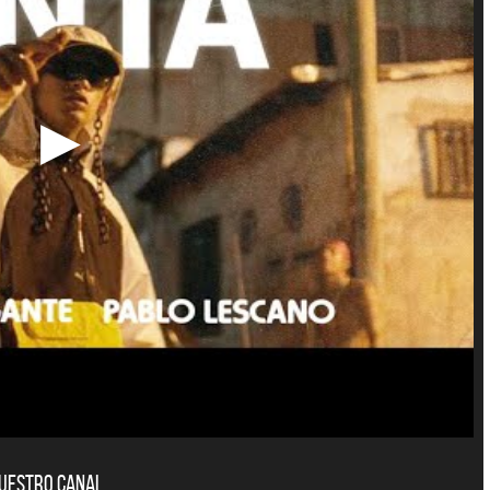
uela y Sus Amigos
La Joaqui
E NO SE MUELA LA MUELA - SINGLE
TE VI - SINGLE
nuestro canal