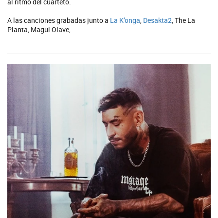
al ritmo del cuarteto.
A las canciones grabadas junto a
La K’onga
,
Desakta2
, The La
Planta, Magui Olave,