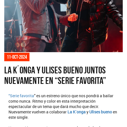
11-oct-2024
La K´onga y Ulises Bueno juntos
nuevamente en “Serie Favorita”
“
Serie favorita
” es un estreno único que nos pondrá a bailar
como nunca. Ritmo y color en esta interpretación
espectacular de un tema que dará mucho que decir.
Nuevamente vuelven a colaborar
La K´onga
y
Ulises bueno
en
este single.