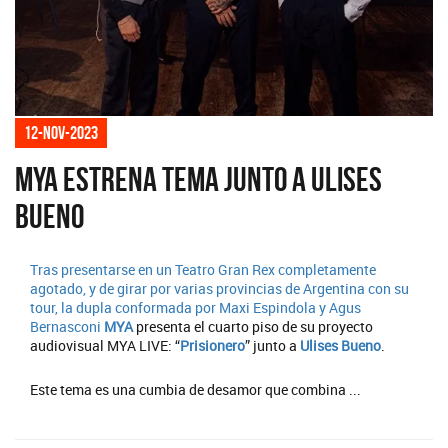
12-nov-2023
MYA estrena tema junto a Ulises
Bueno
Tras presentarse en un Teatro Gran Rex completamente
agotado, y de girar por varias provincias de Argentina con su
tour, la dupla conformada por Maxi Espindola y Agus
Bernasconi
MYA
presenta el cuarto piso de su proyecto
audiovisual MYA LIVE: “
Prisionero
” junto a
Ulises Bueno
.
Este tema es una cumbia de desamor que combina ...