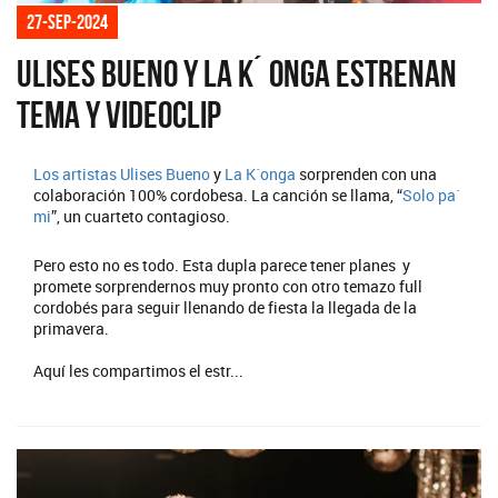
27-sep-2024
Ulises Bueno y La K´ onga estrenan
tema y videoclip
Los artistas
Ulises Bueno
y
La K´onga
sorprenden con una
colaboración 100% cordobesa. La canción se llama, “
Solo pa´
mi
”, un cuarteto contagioso.
Pero esto no es todo. Esta dupla parece tener planes y
promete sorprendernos muy pronto con otro temazo full
cordobés para seguir llenando de fiesta la llegada de la
primavera.
Aquí les compartimos el estr...