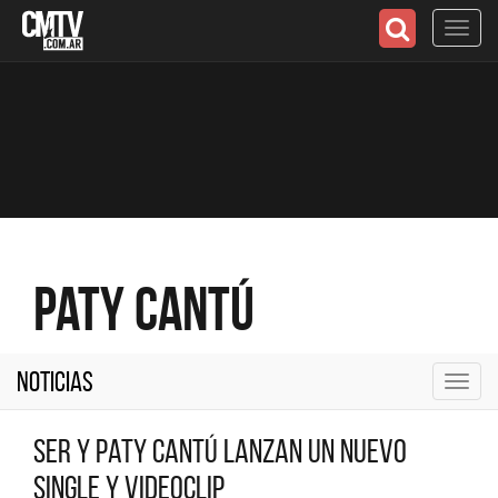
Toggl
navig
Paty Cantú
Noticias
Toggl
navig
SER y Paty Cantú lanzan un nuevo
single y videoclip