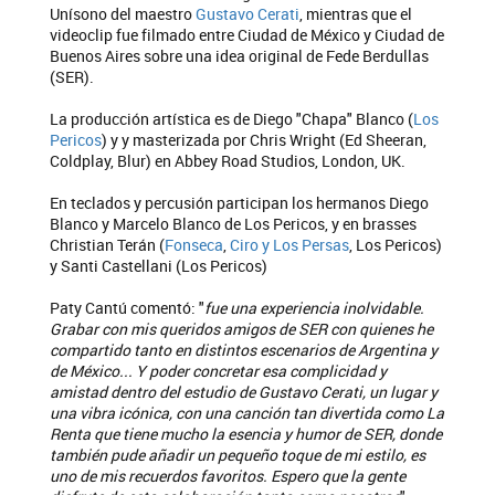
Unísono del maestro
Gustavo Cerati
, mientras que el
videoclip fue filmado entre Ciudad de México y Ciudad de
Buenos Aires sobre una idea original de Fede Berdullas
(SER).
La producción artística es de Diego "Chapa" Blanco (
Los
Pericos
) y y masterizada por Chris Wright (Ed Sheeran,
Coldplay, Blur) en Abbey Road Studios, London, UK.
En teclados y percusión participan los hermanos Diego
Blanco y Marcelo Blanco de Los Pericos, y en brasses
Christian Terán (
Fonseca
,
Ciro y Los Persas
, Los Pericos)
y Santi Castellani (Los Pericos)
Paty Cantú comentó: "
fue una experiencia inolvidable.
Grabar con mis queridos amigos de SER con quienes he
compartido tanto en distintos escenarios de Argentina y
de México... Y poder concretar esa complicidad y
amistad dentro del estudio de Gustavo Cerati, un lugar y
una vibra icónica, con una canción tan divertida como La
Renta que tiene mucho la esencia y humor de SER, donde
también pude añadir un pequeño toque de mi estilo, es
uno de mis recuerdos favoritos. Espero que la gente