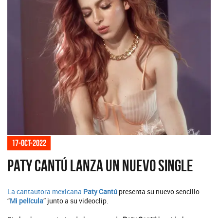
17-oct-2022
Paty Cantú lanza un nuevo single
La cantautora mexicana
Paty Cantú
presenta su nuevo sencillo
“
Mi película
” junto a su videoclip.