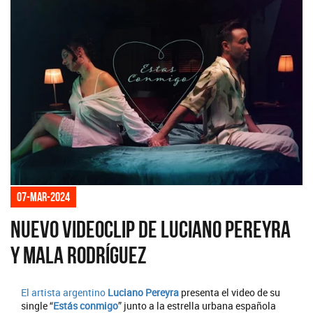
07-mar-2024
Nuevo videoclip de Luciano Pereyra
y Mala Rodríguez
El artista argentino
Luciano Pereyra
presenta el video de su
single “
Estás conmigo
” junto a la estrella urbana española