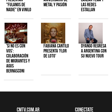
"Fulanos de
metal y pasión
las redes
Nadie" en vinilo
estallan
'Si No Es Con
Fabiana Cantilo
Dyango regresa
Vos':
presenta 'Flor
a Argentina con
colaboración
de Loto'
su nuevo tour
de Migrantes y
Agus
Bernasconi
CMTV.com.ar
Conectate