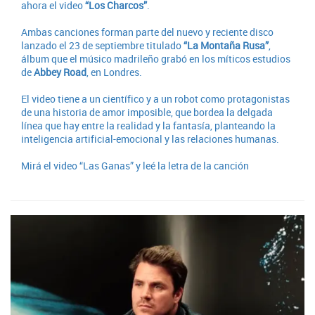
ahora el video
“Los Charcos”
.
Ambas canciones forman parte del nuevo y reciente disco
lanzado el 23 de septiembre titulado
“La Montaña Rusa”
,
álbum que el músico madrileño grabó en los míticos estudios
de
Abbey Road
, en Londres.
El video tiene a un científico y a un robot como protagonistas
de una historia de amor imposible, que bordea la delgada
línea que hay entre la realidad y la fantasía, planteando la
inteligencia artificial-emocional y las relaciones humanas.
Mirá el video “Las Ganas” y leé la letra de la canción