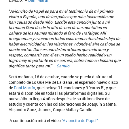
Camilo.”
–
Dani Martín
“
Avioncito de Papel es para mí el testimonio de mi primera
visita a España, uno de los países que más fascinación me
han causado desde niño. Escribí esta canción junto a mi
hermano Dani desde lo alto de una de las montañas en
Zahara de los Atunes mirando el faro de Trafalgar. Allí
imaginamos y evocamos todos esos momentos donde deja de
haber electricidad en las relaciones y donde el aire casi que se
puede cortar. Dani es uno de los artistas que más amo y
respeto, compartir con él es un sueño hecho realidad y un
logro muy importante en mi carrera, sobre todo en España que
significa tanto para mí.” –
Camilo
Será mañana, 16 de octubre, cuando se pueda disfrutar al
completo de Lo Que Me Dé La Gana , el esperado nuevo disco
de
Dani Martín
, que incluye 11 canciones y 3 ‘caras B’, y que
estará disponible en todas las plataformas digitales. Su
nuevo álbum llega 4 años después de su último disco de
estudio y cuenta con las colaboraciones de Joaquín Sabina,
Alejandro Sanz, Juanes, Coque Malla y Camilo.
A continuación mirá el video
“Avioncito de Papel”: