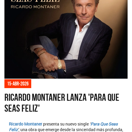
15-abr-2026
Ricardo Montaner lanza 'Para Que
Seas Feliz'
Ricardo Montaner
presenta su nuevo single
‘
Para Que Seas
Feliz
’
, una obra que emerge desde la sinceridad más profunda,