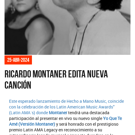
25-abr-2024
Ricardo Montaner edita nueva
canción
Este esperado lanzamiento de Hecho a Mano Music, coincide
con la celebración de los Latin American Music Awards”
(Latin AMA´s) donde
Montaner
tendrá una destacada
participación al presentar en vivo su nuevo single
Yo Que Te
Amé (Versión Montaner)
y será honrado con el prestigioso
premio Latin AMA Legacy en reconocimiento a su