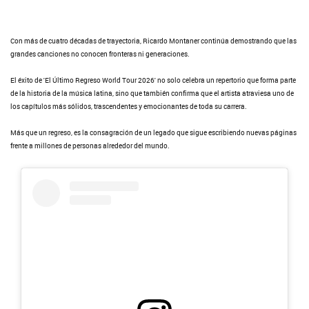
Con más de cuatro décadas de trayectoria, Ricardo Montaner continúa demostrando que las
grandes canciones no conocen fronteras ni generaciones.
El éxito de 'El Último Regreso World Tour 2026' no solo celebra un repertorio que forma parte
de la historia de la música latina, sino que también confirma que el artista atraviesa uno de
los capítulos más sólidos, trascendentes y emocionantes de toda su carrera.
Más que un regreso, es la consagración de un legado que sigue escribiendo nuevas páginas
frente a millones de personas alrededor del mundo.