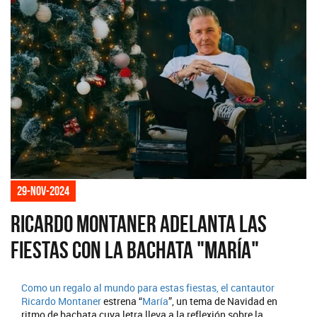
29-nov-2024
Ricardo Montaner adelanta las
fiestas con la bachata "María"
Como un regalo al mundo para estas fiestas, el cantautor
Ricardo Montaner
estrena “
María
”, un tema de Navidad en
ritmo de bachata cuya letra lleva a la reflexión sobre la