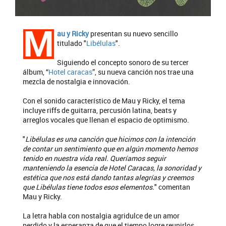
M
au y Ricky
presentan su nuevo sencillo
titulado "
Libélulas
".
Siguiendo el concepto sonoro de su tercer
álbum, “
Hotel caracas
”, su nueva canción nos trae una
mezcla de nostalgia e innovación.
Con el sonido característico de Mau y Ricky, el tema
incluye riffs de guitarra, percusión latina, beats y
arreglos vocales que llenan el espacio de optimismo.
"
Libélulas es una canción que hicimos con la intención
de contar un sentimiento que en algún momento hemos
tenido en nuestra vida real. Queríamos seguir
manteniendo la esencia de Hotel Caracas, la sonoridad y
estética que nos está dando tantas alegrías y creemos
que Libélulas tiene todos esos elementos.
" comentan
Mau y Ricky.
La letra habla con nostalgia agridulce de un amor
perdido y la esperanza de que el tiempo logre reunirlos