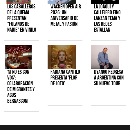
Los Caballeros
Wacken Open Air
La Joaqui y
de la Quema
2026: Un
Callejero Fino
presentan
aniversario de
lanzan tema y
"Fulanos de
metal y pasión
las redes
Nadie" en vinilo
estallan
'Si No Es Con
Fabiana Cantilo
Dyango regresa
Vos':
presenta 'Flor
a Argentina con
colaboración
de Loto'
su nuevo tour
de Migrantes y
Agus
Bernasconi