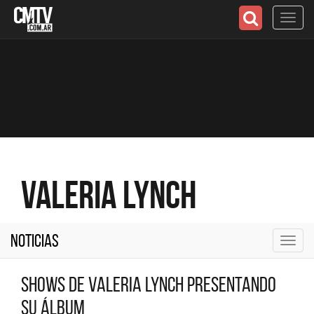
Toggl
navig
Valeria Lynch
Noticias
Toggl
navig
Shows de Valeria Lynch presentando
su álbum