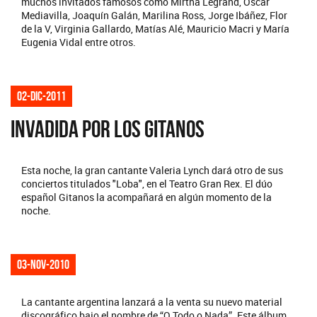
muchos invitados famosos como Mirtha Legrand, Oscar
Mediavilla, Joaquín Galán, Marilina Ross, Jorge Ibáñez, Flor
de la V, Virginia Gallardo, Matías Alé, Mauricio Macri y María
Eugenia Vidal entre otros.
02-dic-2011
INVADIDA POR LOS GITANOS
Esta noche, la gran cantante Valeria Lynch dará otro de sus
conciertos titulados "Loba", en el Teatro Gran Rex. El dúo
español Gitanos la acompañará en algún momento de la
noche.
03-nov-2010
La cantante argentina lanzará a la venta su nuevo material
discográfico bajo el nombre de “O Todo o Nada”. Este álbum