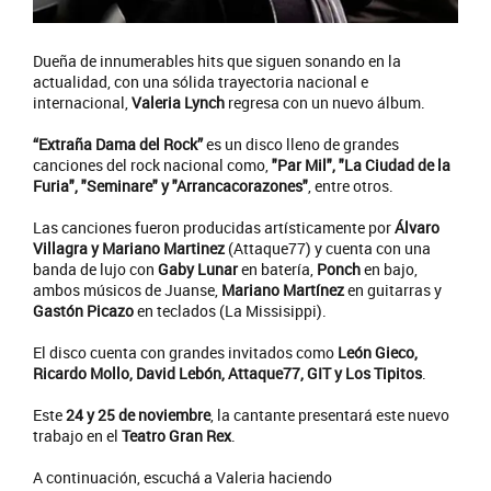
Dueña de innumerables hits que siguen sonando en la
actualidad, con una sólida trayectoria nacional e
internacional,
Valeria Lynch
regresa con un nuevo álbum.
“Extraña Dama del Rock”
es un disco lleno de grandes
canciones del rock nacional como,
"Par Mil", "La Ciudad de la
Furia", "Seminare" y "Arrancacorazones"
, entre otros.
Las canciones fueron producidas artísticamente por
Álvaro
Villagra y Mariano Martinez
(Attaque77) y cuenta con una
banda de lujo con
Gaby Lunar
en batería,
Ponch
en bajo,
ambos músicos de Juanse,
Mariano Martínez
en guitarras y
Gastón Picazo
en teclados (La Missisippi).
El disco cuenta con grandes invitados como
León Gieco,
Ricardo Mollo, David Lebón, Attaque77, GIT y Los Tipitos
.
Este
24 y 25 de noviembre
, la cantante presentará este nuevo
trabajo en el
Teatro Gran Rex
.
A continuación, escuchá a Valeria haciendo