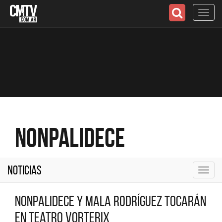
Toggl
navig
Nonpalidece
Noticias
Toggl
navig
Nonpalidece y Mala Rodríguez tocarán
en Teatro Vorterix