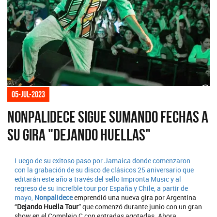
05-jul-2023
Nonpalidece sigue sumando fechas a
su gira "Dejando Huellas"
Luego de su exitoso paso por Jamaica donde comenzaron
con la grabación de su disco de clásicos 25 aniversario que
editarán este año a través del sello Impronta Music y al
regreso de su increíble tour por España y Chile, a partir de
mayo,
Nonpalidece
emprendió una nueva gira por Argentina
“
Dejando Huella Tour
” que comenzó durante junio con un gran
show en el Complejo C con entradas agotadas. Ahora