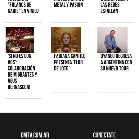
"Fulanos de
metal y pasión
las redes
Nadie" en vinilo
estallan
'Si No Es Con
Fabiana Cantilo
Dyango regresa
Vos':
presenta 'Flor
a Argentina con
colaboración
de Loto'
su nuevo tour
de Migrantes y
Agus
Bernasconi
CMTV.com.ar
Conectate