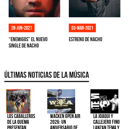
28-jun-2021
03-mar-2021
“Enemigos” el nuevo
Estreno de Nacho
single de Nacho
Últimas Noticias de la Música
Los Caballeros
Wacken Open Air
La Joaqui y
de la Quema
2026: Un
Callejero Fino
presentan
aniversario de
lanzan tema y