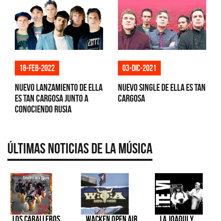
18-feb-2022
03-dic-2021
Nuevo lanzamiento de Ella
Nuevo single de Ella es tan
es Tan Cargosa junto a
cargosa
Conociendo Rusia
Últimas Noticias de la Música
Los Caballeros
Wacken Open Air
La Joaqui y