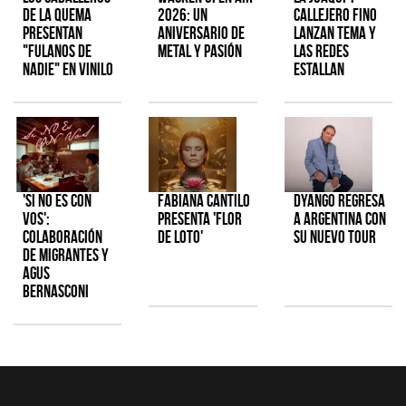
de la Quema
2026: Un
Callejero Fino
presentan
aniversario de
lanzan tema y
"Fulanos de
metal y pasión
las redes
Nadie" en vinilo
estallan
'Si No Es Con
Fabiana Cantilo
Dyango regresa
Vos':
presenta 'Flor
a Argentina con
colaboración
de Loto'
su nuevo tour
de Migrantes y
Agus
Bernasconi