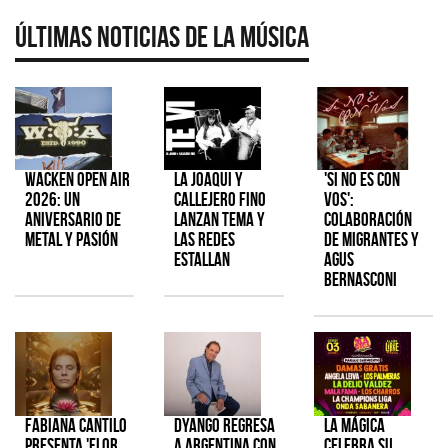
Últimas Noticias de la Música
Wacken Open Air
La Joaqui y
'Si No Es Con
2026: Un
Callejero Fino
Vos':
aniversario de
lanzan tema y
colaboración
metal y pasión
las redes
de Migrantes y
estallan
Agus
Bernasconi
Fabiana Cantilo
Dyango regresa
La Mágica
presenta 'Flor
a Argentina con
celebra su