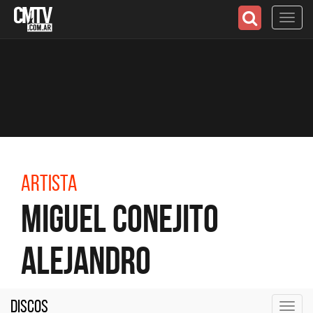
Toggl
navig
Artista
Miguel Conejito
Alejandro
Discos
Toggl