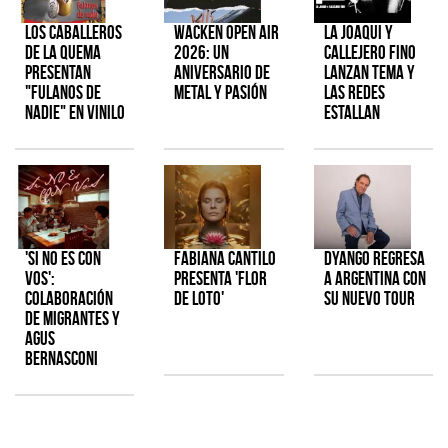
Los Caballeros
Wacken Open Air
La Joaqui y
de la Quema
2026: Un
Callejero Fino
presentan
aniversario de
lanzan tema y
"Fulanos de
metal y pasión
las redes
Nadie" en vinilo
estallan
'Si No Es Con
Fabiana Cantilo
Dyango regresa
Vos':
presenta 'Flor
a Argentina con
colaboración
de Loto'
su nuevo tour
de Migrantes y
Agus
Bernasconi