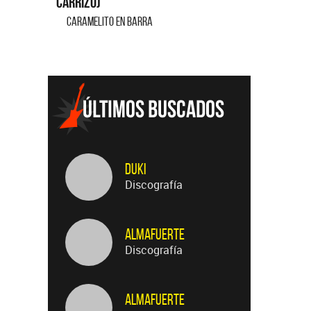
EN EL CIBER (LADO BE) - EP
 EN BARRA
Duki
Discografía
Almafuerte
Discografía
Almafuerte