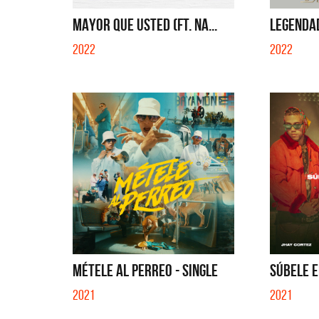
E MUELA LA MUELA - SINGLE
QUE NO SE MUELA LA MUELA - SINGLE
MAYOR QUE USTED (FT. NA...
LEGENDA
2022
2022
MÉTELE AL PERREO - SINGLE
SÚBELE E
2021
2021