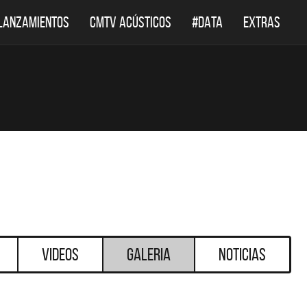
LANZAMIENTOS
CMTV ACÚSTICOS
#DATA
EXTRAS
Videos
Galeria
Noticias
DESTACADOS
D
SINGLES Y DISCOS DESTACADOS
CMTV ACÚS