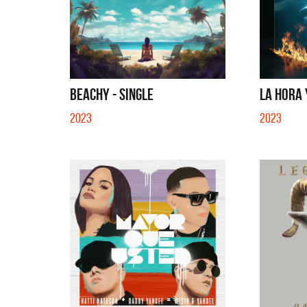
BEACHY - SINGLE
LA HORA Y
2023
2023
 y Sus Amigos
La Muela y Sus Amigos