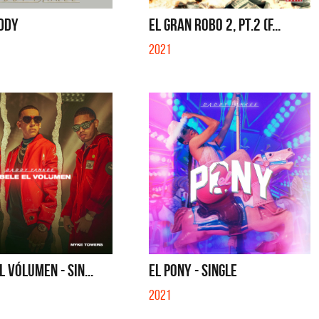
Carrizo)
HOMENAJE A GILDA (EN VIVO) - SINGLE
CARAMELITO
DDY
EL GRAN ROBO 2, PT.2 (F...
2021
L VÓLUMEN - SIN...
EL PONY - SINGLE
2021