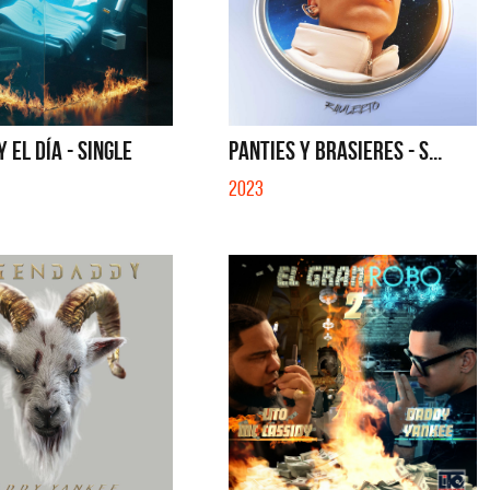
 EL DÍA - SINGLE
PANTIES Y BRASIERES - S...
2023
Ángela Leiva
Caramelito