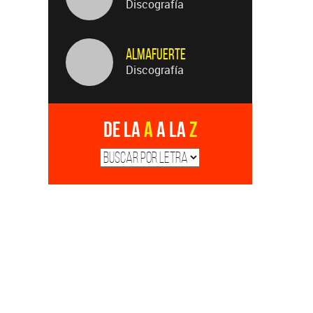
Discografía
Almafuerte
Discografía
De la
A
a la
Z