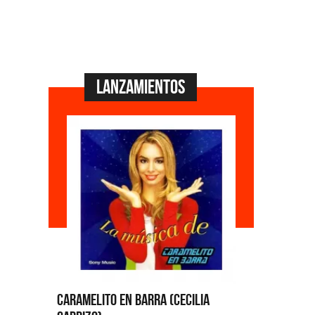
Lanzamientos
 en Barra (Cecilia
Benito Cerati