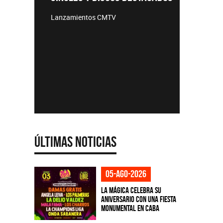
TEMPO
Lanzamientos CMTV
Acústicos
e
Últimas Noticias
05-ago-2026
La Mágica celebra su
aniversario con una fiesta
monumental en CABA