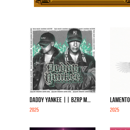
DADDY YANKEE || BZRP M...
LAMENTO
2025
2025