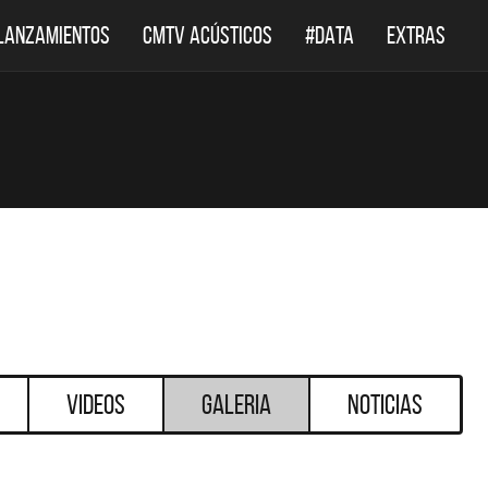
LANZAMIENTOS
CMTV ACÚSTICOS
#DATA
EXTRAS
Videos
Galeria
Noticias
DESTACADOS
DESTACADOS
LEPPARD REGRESA A
EL DOCUMENTAL DE LOS