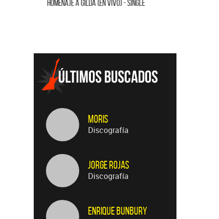
Carrizo)
HOMENAJE A GILDA (EN VIVO) - SINGLE
CARAMELIT
Moris
Discografía
Jorge Rojas
Discografía
Enrique Bunbury