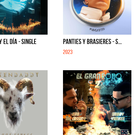
 EL DÍA - SINGLE
PANTIES Y BRASIERES - S...
2023
a y Sus Amigos
La Muela y Sus Amigos