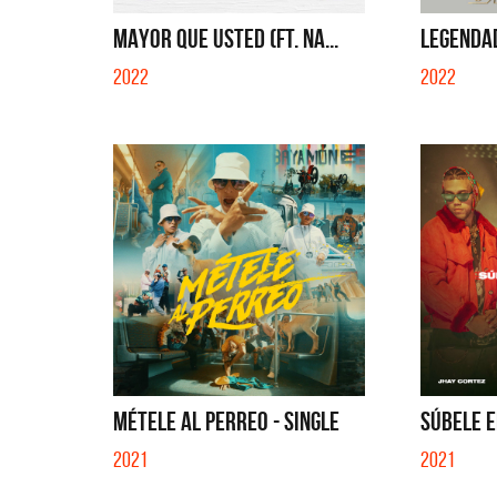
EN EL CIBER (LADO BE) - EP
QUE NO 
MAYOR QUE USTED (FT. NA...
LEGENDA
2022
2022
MÉTELE AL PERREO - SINGLE
SÚBELE E
2021
2021