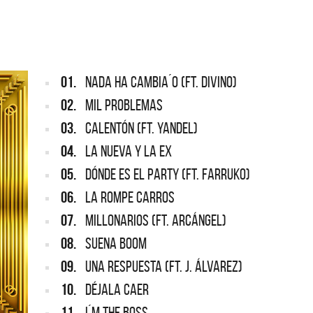
NTINA
REDONDOS
pard vuelve a Argentina
Patricio Rey y sus Redonditos d
Ricota, el documental
01.
NADA HA CAMBIA´O (FT. DIVINO)
02.
MIL PROBLEMAS
03.
CALENTÓN (FT. YANDEL)
04.
LA NUEVA Y LA EX
05.
DÓNDE ES EL PARTY (FT. FARRUKO)
06.
LA ROMPE CARROS
07.
MILLONARIOS (FT. ARCÁNGEL)
08.
SUENA BOOM
09.
UNA RESPUESTA (FT. J. ÁLVAREZ)
10.
DÉJALA CAER
11.
I´M THE BOSS