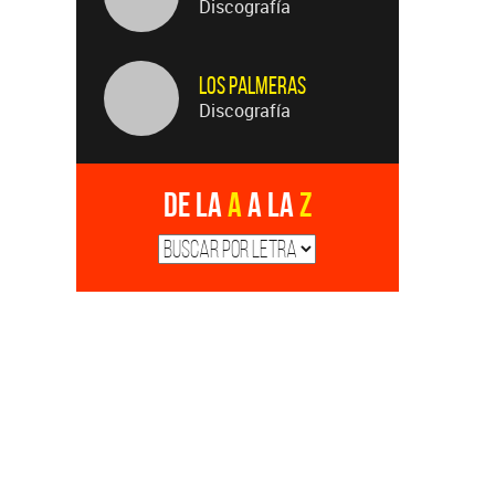
Discografía
Los Palmeras
Discografía
De la
A
a la
Z