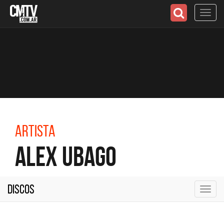
Toggl
navig
Artista
Alex Ubago
Discos
Toggl
navig