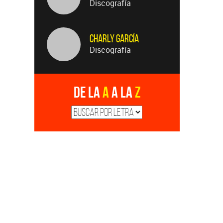
Discografía
Charly García
Discografía
De la
A
a la
Z