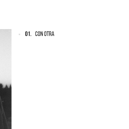
ARGENTINA
ección completa de los CMTV
cos. Todos los meses se suman
Def Leppard vuelve a Argentina
artistas.
01.
CON OTRA