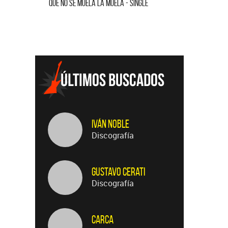
QUE NO SE MUELA LA MUELA - SINGLE
HOMENAJE A
Iván Noble
Discografía
Gustavo Cerati
Discografía
Carca