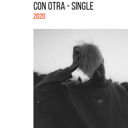
CON OTRA - SINGLE
La col
2020
Acústi
nuevos 