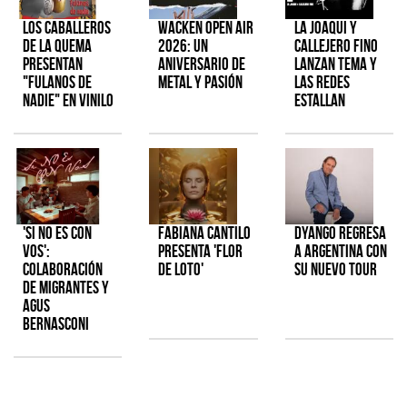
Los Caballeros
Wacken Open Air
La Joaqui y
de la Quema
2026: Un
Callejero Fino
presentan
aniversario de
lanzan tema y
"Fulanos de
metal y pasión
las redes
Nadie" en vinilo
estallan
'Si No Es Con
Fabiana Cantilo
Dyango regresa
Vos':
presenta 'Flor
a Argentina con
colaboración
de Loto'
su nuevo tour
de Migrantes y
Agus
Bernasconi