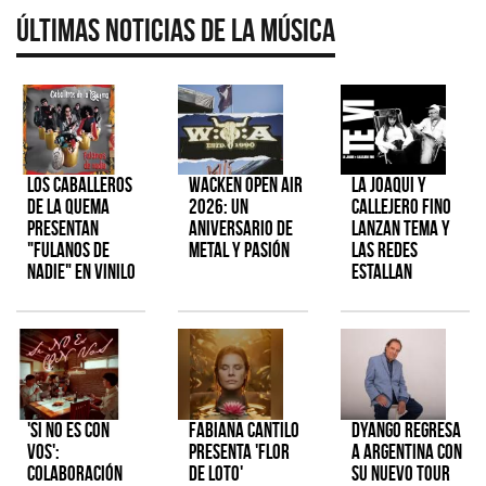
Últimas Noticias de la Música
Los Caballeros
Wacken Open Air
La Joaqui y
de la Quema
2026: Un
Callejero Fino
presentan
aniversario de
lanzan tema y
"Fulanos de
metal y pasión
las redes
Nadie" en vinilo
estallan
'Si No Es Con
Fabiana Cantilo
Dyango regresa
Vos':
presenta 'Flor
a Argentina con
colaboración
de Loto'
su nuevo tour