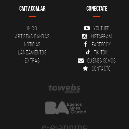
CMTV.com.ar
Conectate
Inicio
YouTube
Artistas-Bandas
Instagram
Noticias
Facebook
Lanzamientos
Tik Tok
Extras
Quienes somos
Contacto