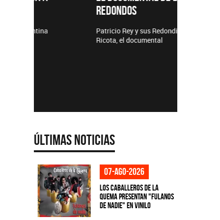
REDONDOS
Lanzamie
Patricio Rey y sus Redonditos de
Ricota, el documental
Últimas Noticias
07-ago-2026
Los Caballeros de la
Quema presentan "Fulanos
de Nadie" en vinilo