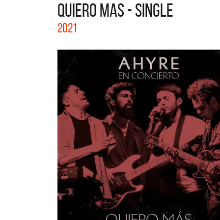
QUIERO MAS - SINGLE
La col
2021
Acústi
nuevos 