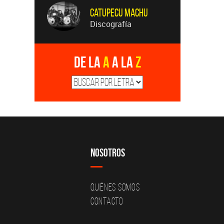
Catupecu Machu
Discografía
De la
A
a la
Z
Nosotros
Quiénes Somos
Contacto