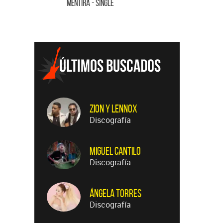
MENTIRA - SINGLE
CUANDO QUI
Zion Y Lennox
Discografía
Miguel Cantilo
Discografía
Ángela Torres
Discografía