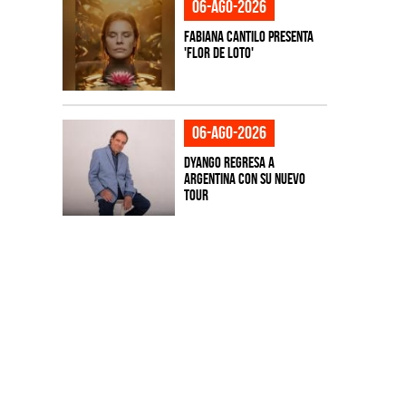
06-ago-2026
Fabiana Cantilo presenta
'Flor de Loto'
06-ago-2026
Dyango regresa a
Argentina con su nuevo
tour