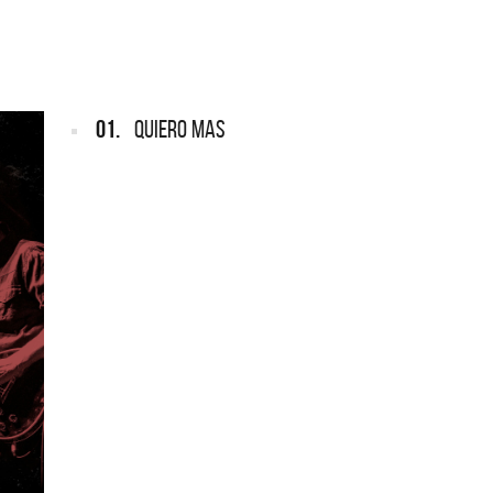
ARGENTINA
ección completa de los CMTV
cos. Todos los meses se suman
Def Leppard vuelve a Argentina
artistas.
01.
QUIERO MAS