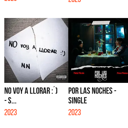
NO VOY A LLORAR :´)
POR LAS NOCHES -
- S...
SINGLE
2023
2023