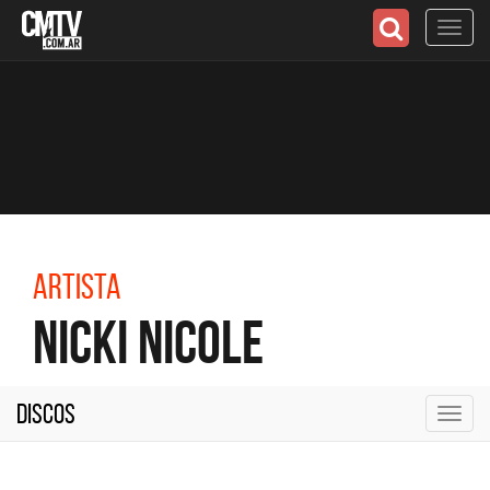
Toggl
navig
Artista
Nicki Nicole
Discos
Toggl
navig