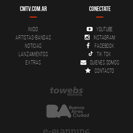
CMTV.com.ar
Conectate
Inicio
YouTube
Artistas-Bandas
Instagram
Noticias
Facebook
Lanzamientos
Tik Tok
Extras
Quienes somos
Contacto