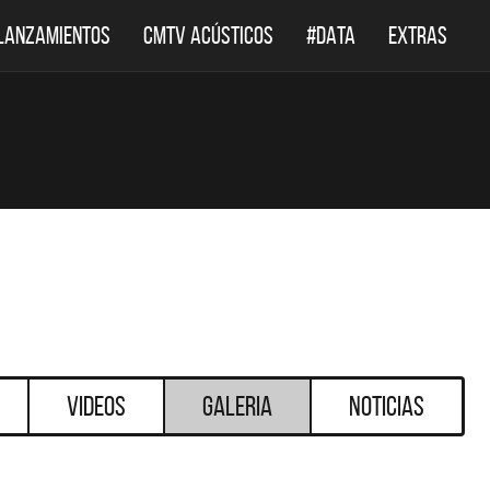
LANZAMIENTOS
CMTV ACÚSTICOS
#DATA
EXTRAS
Videos
Galeria
Noticias
DESTACADOS
DEF LEPPARD REGRESA A
EL DOC