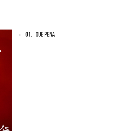
ARGENTINA
REDON
CMTV
 suman
Def Leppard vuelve a Argentina
Patricio 
Ricota, 
01.
QUE PENA