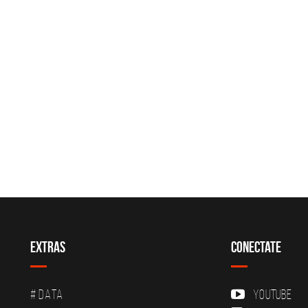
Extras
Conectate
# DATA
YouTube