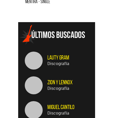
MENTIRA - SINGLE
CUANDO QUI
Lauty Gram
Discografía
Zion Y Lennox
Discografía
Miguel Cantilo
Discografía