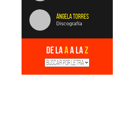
Ángela Torres
Discografía
De la
A
a la
Z