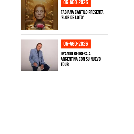
06-ago-2026
Fabiana Cantilo presenta
'Flor de Loto'
06-ago-2026
Dyango regresa a
Argentina con su nuevo
tour