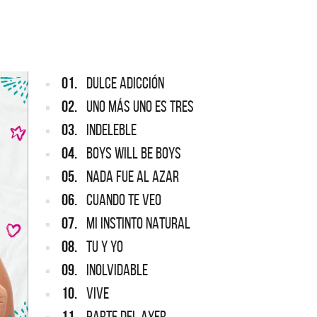
ARGENTINA
ección completa de los CMTV
cos. Todos los meses se suman
Def Leppard vuelve a Argentina
artistas.
01.
DULCE ADICCIÓN
02.
UNO MÁS UNO ES TRES
03.
INDELEBLE
04.
BOYS WILL BE BOYS
05.
NADA FUE AL AZAR
06.
CUANDO TE VEO
07.
MI INSTINTO NATURAL
08.
TU Y YO
09.
INOLVIDABLE
10.
VIVE
11.
PARTE DEL AYER