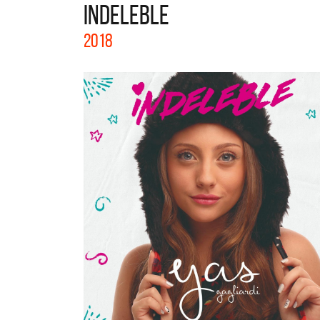
INDELEBLE
La col
2018
Acústi
nuevos 