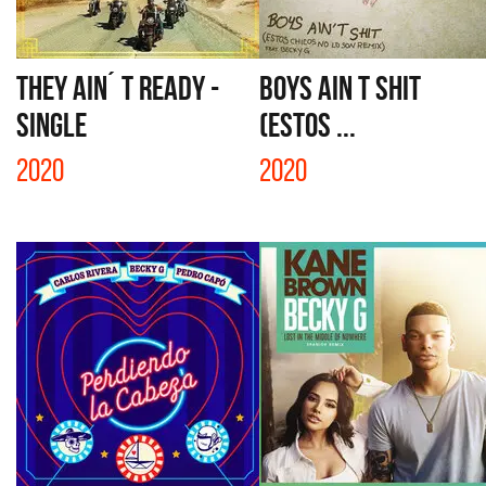
THEY AIN´ T READY -
BOYS AIN T SHIT
SINGLE
(ESTOS ...
2020
2020