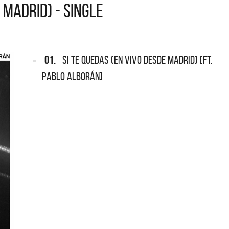
 MADRID) - SINGLE
ARGENTINA
ección completa de los CMTV
cos. Todos los meses se suman
Def Leppard vuelve a Argentina
artistas.
01.
SI TE QUEDAS (EN VIVO DESDE MADRID) [FT.
PABLO ALBORÁN]