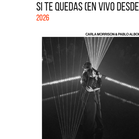
SI TE QUEDAS (EN VIVO DESDE
La col
2026
Acústi
nuevos 