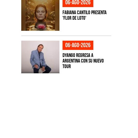
06-ago-2026
Fabiana Cantilo presenta
'Flor de Loto'
06-ago-2026
Dyango regresa a
Argentina con su nuevo
tour