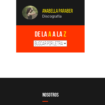
Anabella Paraber
Discografía
De la
A
a la
Z
Nosotros