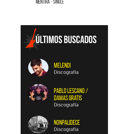
MENTIRA - SINGLE
CUANDO QUI
Melendi
Discografía
Pablo Lescano /
Damas Gratis
Discografía
Nonpalidece
Discografía