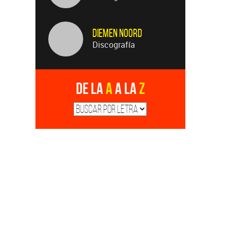
Diemen Noord
Discografía
De la
A
a la
Z