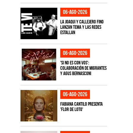
06-ago-2026
La Joaqui y Callejero Fino
lanzan tema y las redes
estallan
06-ago-2026
'Si No Es Con Vos':
colaboración de Migrantes
y Agus Bernasconi
06-ago-2026
Fabiana Cantilo presenta
'Flor de Loto'