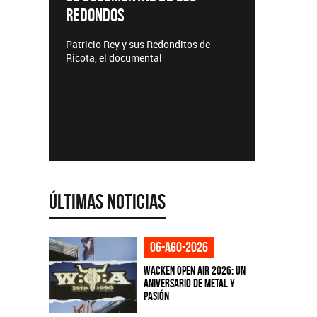
REDONDOS
Lanzamie
Patricio Rey y sus Redonditos de
Ricota, el documental
Últimas Noticias
06-ago-2026
Wacken Open Air 2026: Un
aniversario de metal y
pasión