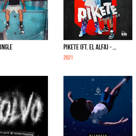
SINGLE
PIKETE (FT. EL ALFA) - ...
2021