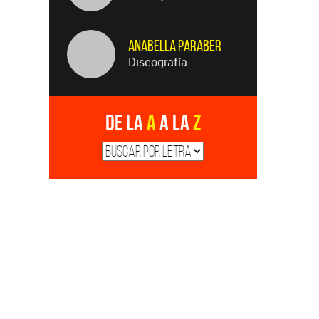
Anabella Paraber
Discografía
De la
A
a la
Z