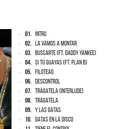
ARGENTINA
ección completa de los CMTV
cos. Todos los meses se suman
Def Leppard vuelve a Argentina
artistas.
01.
INTRO
02.
LA VAMOS A MONTAR
03.
BUSCARTE (FT. DADDY YANKEE)
04.
SI TÚ GUAYAS (FT. PLAN B)
05.
FILOTEAO
06.
DESCONTROL
07.
TRÁGATELA (INTERLUDE)
08.
TRÁGATELA
09.
Y LAS GATAS
10.
GATAS EN LA DISCO
11.
TIENE EL CONTROL