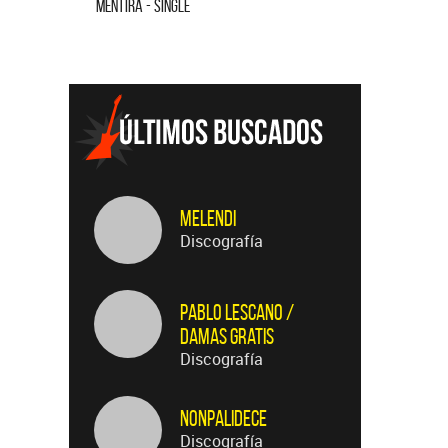
MENTIRA - SINGLE
CUANDO QUI
Melendi
Discografía
Pablo Lescano /
Damas Gratis
Discografía
Nonpalidece
Discografía