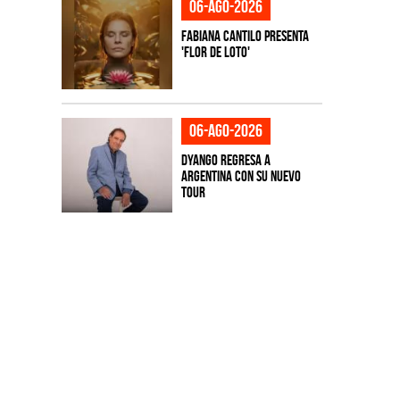
06-ago-2026
Fabiana Cantilo presenta
'Flor de Loto'
06-ago-2026
Dyango regresa a
Argentina con su nuevo
tour