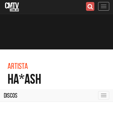
Toggl
navig
Artista
Ha*Ash
Discos
Toggl
navig