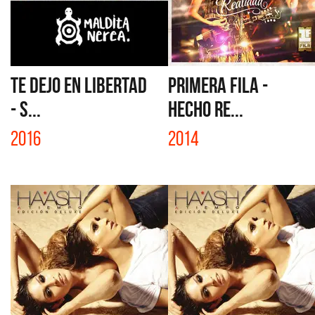
TE DEJO EN LIBERTAD
PRIMERA FILA -
- S...
HECHO RE...
2016
2014