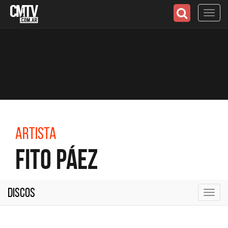
Toggl
navig
Artista
Fito Páez
Discos
Toggl
navig