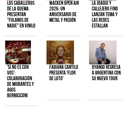
Los Caballeros
Wacken Open Air
La Joaqui y
de la Quema
2026: Un
Callejero Fino
presentan
aniversario de
lanzan tema y
"Fulanos de
metal y pasión
las redes
Nadie" en vinilo
estallan
'Si No Es Con
Fabiana Cantilo
Dyango regresa
Vos':
presenta 'Flor
a Argentina con
colaboración
de Loto'
su nuevo tour
de Migrantes y
Agus
Bernasconi