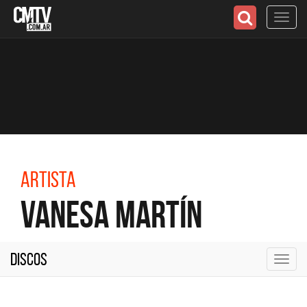
Toggl
navig
Artista
Vanesa Martín
Discos
Toggl
navig