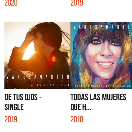
2020
2019
DE TUS OJOS -
TODAS LAS MUJERES
SINGLE
QUE H...
2019
2018