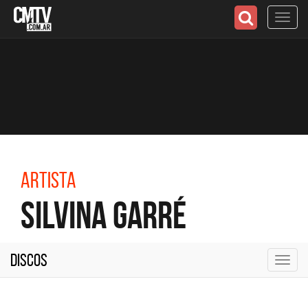
Toggl
navig
Artista
Silvina Garré
Discos
Toggl
navig