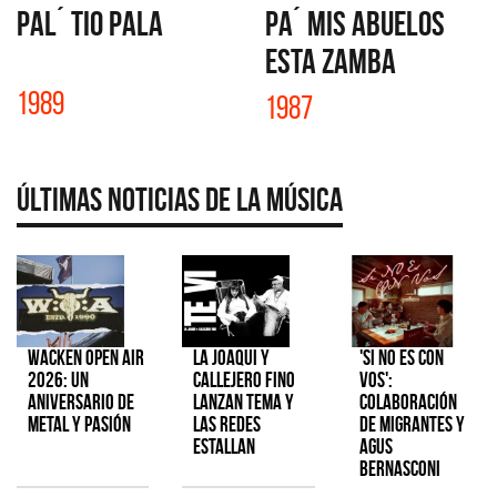
PAL´ TIO PALA
PA´ MIS ABUELOS
ESTA ZAMBA
1989
1987
Últimas Noticias de la Música
Wacken Open Air
La Joaqui y
'Si No Es Con
2026: Un
Callejero Fino
Vos':
aniversario de
lanzan tema y
colaboración
metal y pasión
las redes
de Migrantes y
estallan
Agus
Bernasconi