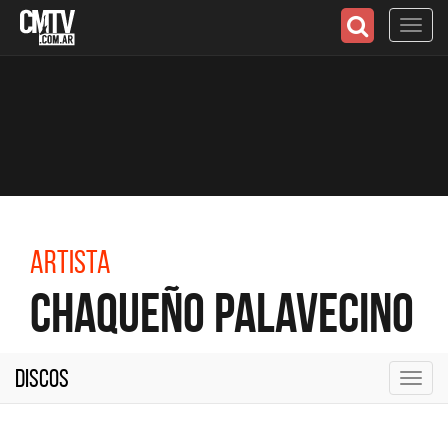
Toggl
navig
Artista
Chaqueño Palavecino
Discos
Toggl
navig