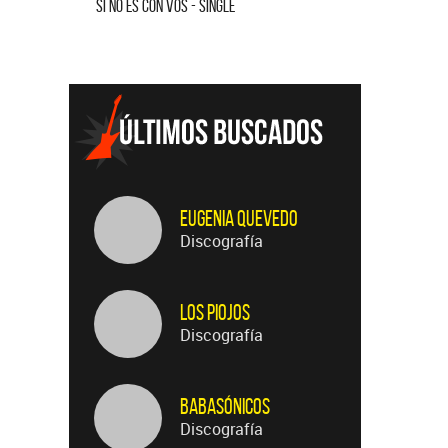
SI NO ES CON VOS - SINGLE
SALVADOR 
Eugenia Quevedo
Discografía
Los Piojos
Discografía
Babasónicos
Discografía