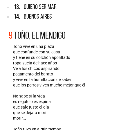
13.
QUIERO SER MAR
14.
BUENOS AIRES
9
TOÑO, EL MENDIGO
Toño vive en una plaza
que confunde con su casa
y tiene en su colchón apolillado
ropa sucia de hace años
Ve a los chicos aspirando
pegamento del barato
y vive en la humillación de saber
que los perros viven mucho mejor que él
No sabe si la vida
es regalo o es espina
que sale justo el día
que se dejará morir
morir...
Toño tuvo en algún tiempo