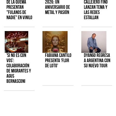
de la Quema
2026: Un
Callejero Fino
presentan
aniversario de
lanzan tema y
"Fulanos de
metal y pasión
las redes
Nadie" en vinilo
estallan
'Si No Es Con
Fabiana Cantilo
Dyango regresa
Vos':
presenta 'Flor
a Argentina con
colaboración
de Loto'
su nuevo tour
de Migrantes y
Agus
Bernasconi